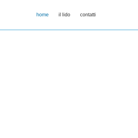
home
il lido
contatti
Oasi di relax e divertimento
pe