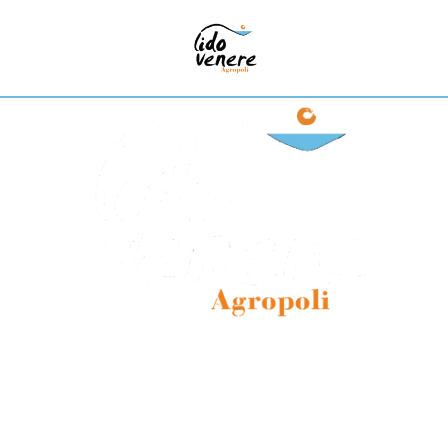
 per tutta la famiglia
r un'estate indimenticabile tra sole, mare e divertime